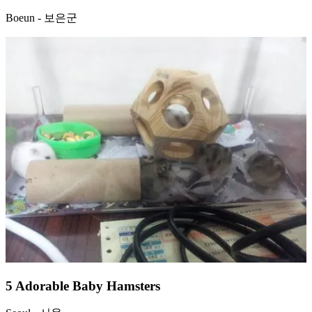
Boeun - 보은군
5 Adorable Baby Hamsters