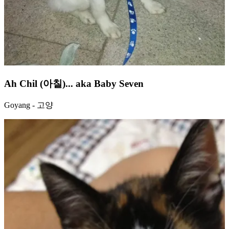
Ah Chil (아칠)... aka Baby Seven
Goyang - 고양