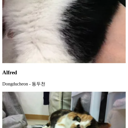
Alfred
Dongducheon - 동두천